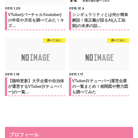
2019.1.20
2018.12.6
VTuber(バーチャルYoutuber)
シンギュラリティとは何か簡単
の年収や月収を調べてみた！キ
解説！孫正義が語るAI(人工知
ズ…
能)の未来の話…
調べてみた
調べてみた
2019.1.18
2019.1.17
【随時更新】大手企業や自治体
VTuber(Vチューバー)運営企業
が運営するVTuber(Vチューバ
の一覧まとめ！相関図や勢力図
ー)の一覧…
も調べてみた
プロフィール