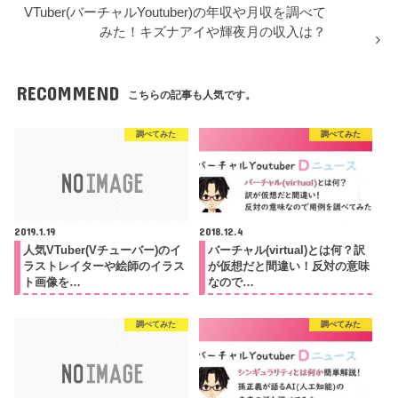
VTuber(バーチャルYoutuber)の年収や月収を調べて
みた！キズナアイや輝夜月の収入は？
RECOMMEND
こちらの記事も人気です。
調べてみた
調べてみた
2019.1.19
2018.12.4
人気VTuber(Vチューバー)のイ
バーチャル(virtual)とは何？訳
ラストレイターや絵師のイラス
が仮想だと間違い！反対の意味
ト画像を…
なので…
調べてみた
調べてみた